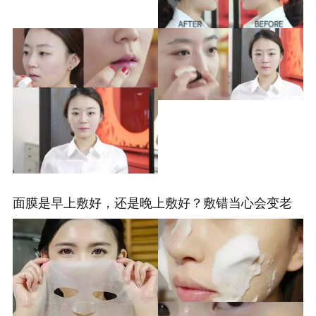
面膜是早上敷好，还是晚上敷好？敷错当心会变老