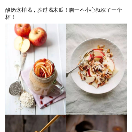
酸奶这样喝，胜过喝木瓜！胸一不小心就涨了一个
杯！