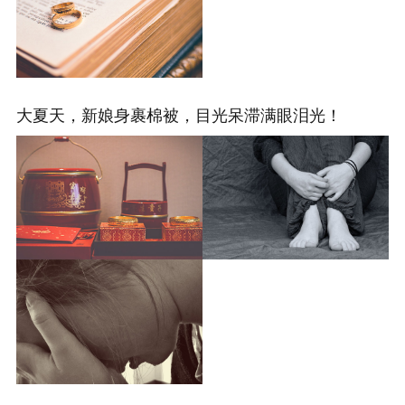
大夏天，新娘身裹棉被，目光呆滞满眼泪光！